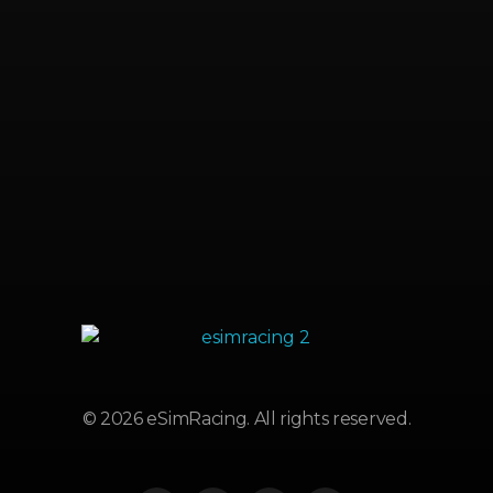
Novos
Mais Vistos
PodCast
Reviews
eSimRacing
Isto é SimRacing
© 2026 eSimRacing. All rights reserved.